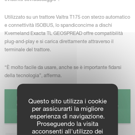
Utilizzato su un trattore Valtra T175 con sterzo automatico
e connettività ISOBUS, lo spandiconcime a dischi
Kverneland Exacta TL GEOSPREAD offre compatibilità
plug-and-play e si carica direttamente attraverso il
terminale del trattore.
“È molto facile da usare, anche se è importante fidarsi
della tecnologia”, afferma.
KVERNELAND EXACTA TL
Questo sito utilizza i cookie
GEOSPREAD
per assicurarti la migliore
Spandiconcime a disco
esperienza di navigazione.
Proseguendo la visita
acconsenti all'utilizzo dei