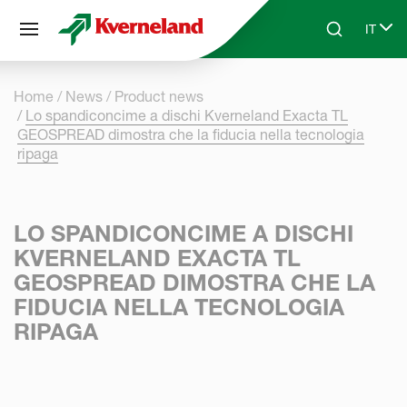
Pannello di gestione dei cookies
IT
Skip to main content
Search
Select
Home
News
Product news
Lo spandiconcime a dischi Kverneland Exacta TL
GEOSPREAD dimostra che la fiducia nella tecnologia
ripaga
LO SPANDICONCIME A DISCHI
KVERNELAND EXACTA TL
GEOSPREAD DIMOSTRA CHE LA
FIDUCIA NELLA TECNOLOGIA
RIPAGA