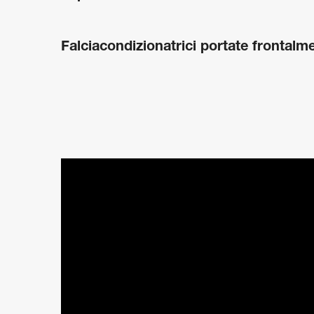
Falciacondizionatrici portate frontal
SKIP VIDEO