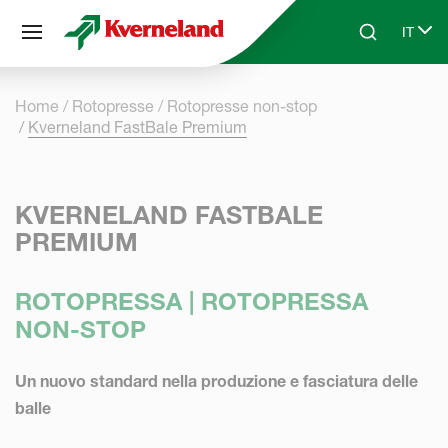
Pannello di gestione dei cookies
IT
Skip to main content
Search
Select
Home
Rotopresse
Rotopresse non-stop
Kverneland FastBale Premium
KVERNELAND FASTBALE
PREMIUM
ROTOPRESSA | ROTOPRESSA
NON-STOP
Un nuovo standard nella produzione e fasciatura delle
balle