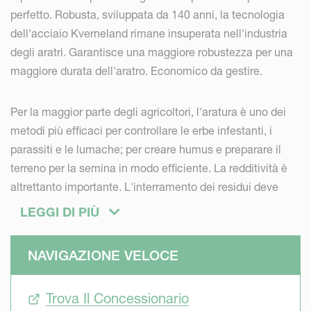
perfetto. Robusta, sviluppata da 140 anni, la tecnologia
dell'acciaio Kverneland rimane insuperata nell'industria
degli aratri. Garantisce una maggiore robustezza per una
maggiore durata dell'aratro. Economico da gestire.
Per la maggior parte degli agricoltori, l'aratura è uno dei
metodi più efficaci per controllare le erbe infestanti, i
parassiti e le lumache; per creare humus e preparare il
terreno per la semina in modo efficiente. La redditività è
altrettanto importante. L'interramento dei residui deve
essere perfetto e facile da ottenere, mentre i costi devono
LEGGI DI PIÙ
essere ridotti al minimo: bassa usura delle parti, basse
capacità di sollevamento - requisiti di trazione - consumo
NAVIGAZIONE VELOCE
di carburante. Il comfort nel trasporto e nelle operazioni è
un must dell'agricoltura moderna. L'aratro deve essere
Trova Il Concessionario
robusto e durare a lungo come ogni investimento