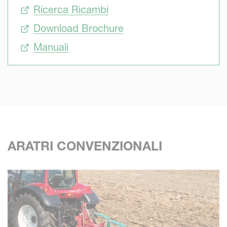
redditizio. Questo è ciò che offre Kverneland. Gli speciali
Ricerca Ricambi
trattamenti termici Kverneland all'aratro completo
Download Brochure
garantiscono una maggiore robustezza e il più alto valore
di seconda mano, mentre le elevate prestazioni di aratura
Manuali
dei corpi Kverneland sono rinomate in tutto il mondo. Gli
aratri Kverneland sono robusti e facili da regolare per
ottenere elevate prestazioni.
ARATRI CONVENZIONALI