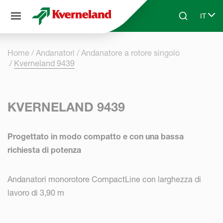
Pannello di gestione dei cookies
IT
Skip to main content
Search
Select
Home
Andanatori
Andanatore a rotore singolo
Kverneland 9439
KVERNELAND 9439
Progettato in modo compatto e con una bassa
richiesta di potenza
Andanatori monorotore CompactLine con larghezza di
lavoro di 3,90 m