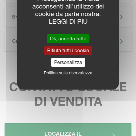
acconsenti all'utilizzo dei
SKIP BROCHURE
cookie da parte nostra.
Brochure
LEGGI DI PIU
Ok, accetta tutto
Caratteristiche Tecniche
Rifiuta tutti i cookie
Personalizza
TROVA IL TUO
Politica sulla riservatezza
CONTATTO LOCALE
DI VENDITA
LOCALIZZA IL