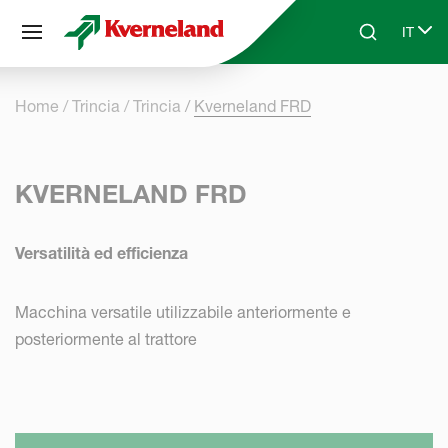
Pannello di gestione dei cookies
IT
Skip to main content
Search
Select
Home
Trincia
Trincia
Kverneland FRD
KVERNELAND FRD
Versatilità ed efficienza
Macchina versatile utilizzabile anteriormente e
posteriormente al trattore