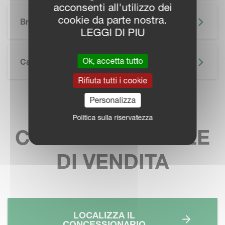
acconsenti all'utilizzo dei
SKIP BROCHURE
cookie da parte nostra.
Brochure
LEGGI DI PIU
Ok, accetta tutto
Caratteristiche Tecniche
Rifiuta tutti i cookie
Personalizza
TROVA IL TUO
Politica sulla riservatezza
CONTATTO LOCALE
DI VENDITA
LOCALIZZA IL
CONCESSIONARIO