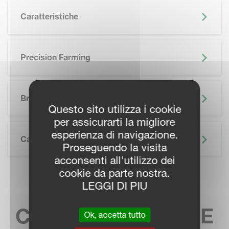
Caratteristiche
Precision Farming
SKIP BROCHURE
Brochure
Questo sito utilizza i cookie
per assicurarti la migliore
esperienza di navigazione.
Caratteristiche Tecniche
Proseguendo la visita
acconsenti all'utilizzo dei
cookie da parte nostra.
TROVA IL TUO
LEGGI DI PIU
CONTATTO LOCALE
Ok, accetta tutto