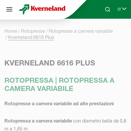
Pannello di gestione dei cookies
IT
Skip to main content
Search
Select
Home
Rotopresse
Rotopresse a camera variabile
Kverneland 6616 Plus
KVERNELAND 6616 PLUS
ROTOPRESSA | ROTOPRESSA A
CAMERA VARIABILE
Rotopresse a camera variabile ad alte prestazioni
Rotopressa a camera variabile
con diametro balla da 0,8
m a 1,65 m