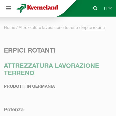
Pannello di gestione dei cookies
IT
Skip to main content
Search
Select
Home
Attrezzature lavorazione terreno
Erpici rotanti
ERPICI ROTANTI
ATTREZZATURA LAVORAZIONE
TERRENO
PRODOTTI IN GERMANIA
Potenza