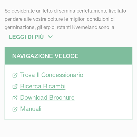
Se desiderate un letto di semina perfettamente livellato
per dare alle vostre colture le migliori condizioni di
germinazione, gli erpici rotanti Kverneland sono la
soluzione. Sono dotati di 4 rotori per metro e di
LEGGI DI PIÙ
posizionamento elicoidale dei denti. Ottime performance
nel preparare la base per i vostri raccolti.
NAVIGAZIONE VELOCE
Forza
Trova Il Concessionario
Ricerca Ricambi
Se desiderate una macchina longeva, che sia in grado di
far fronte alle sollecitazioni, ma con peso ridotto,
Download Brochure
Kverneland ha sviluppato gli erpici con cassa
Manuali
autoportante e baricentro ravvicinato al trattore. Questo
garantisce minor richiesta di potenza di sollevamento e
risparmio dei costi.