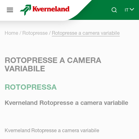
Pannello di gestione dei cookies
IT
Skip to main content
Search
Select
Home
Rotopresse
Rotopresse a camera variabile
ROTOPRESSE A CAMERA
VARIABILE
ROTOPRESSA
Kverneland Rotopresse a camera variabile
Kverneland Rotopresse a camera variabile