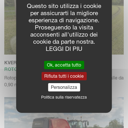
Questo sito utilizza i cookie
per assicurarti la migliore
esperienza di navigazione.
Proseguendo la visita
acconsenti all'utilizzo dei
cookie da parte nostra.
LEGGI DI PIU
KVERNELAND DENSUS 7060
Ok, accetta tutto
ROTOPRESSA A CAMERA VARIABILE
Rifiuta tutti i cookie
Rotopresse a camera variabile con diametro delle balle da
0,90 m a 1,6...
Personalizza
Politica sulla riservatezza