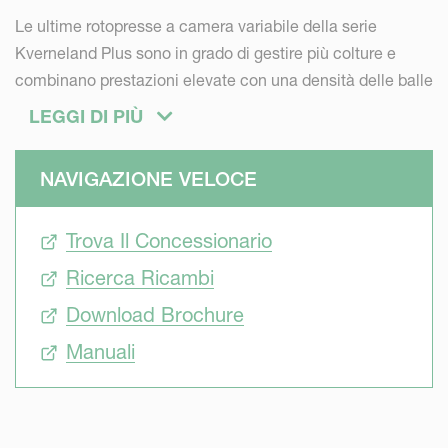
Le ultime rotopresse a camera variabile della serie
Kverneland Plus sono in grado di gestire più colture e
combinano prestazioni elevate con una densità delle balle
leader di mercato.
LEGGI DI PIÙ
Le rotopresse a camera variabile della serie Kverneland
NAVIGAZIONE VELOCE
Plus producono balle di qualità ineguagliabile in tutte le
condizioni di raccolto. La scelta di sistemi di aspirazione
Trova Il Concessionario
ad alta capacità comprende rotore e sistemi di pre-
triturazione SuperCut a 14 o 25 coltelli.
Ricerca Ricambi
Download Brochure
La serie Kverneland 6000 Plus è leader nella densità delle
balle, ottenuta grazie all'Intelligent Density 3D, che
Manuali
consente di scegliere la densità delle balle più adatta alle
condizioni del raccolto.