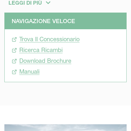
maggiore e per affrontare condizioni più difficili che mai.
LEGGI DI PIÙ
Grazie all'accurata sospensione QuattroLink® e alla
grande flessibilità del campo di lavoro, offrono una
NAVIGAZIONE VELOCE
produttività e una precisione eccellenti.
Le serie Kverneland 3200, 3600, 4300 e 5000 sono state
Trova Il Concessionario
progettate pensando alla semplicità d'uso. Sono falciatrici
efficienti, ma non complicate, costruite per ridurre i costi
Ricerca Ricambi
operativi in termini di potenza e consumo di carburante.
Download Brochure
Queste falciatrici sono dotate di funzioni importanti, che
conferiscono loro le caratteristiche professionali
Manuali
necessarie per regolare la macchina in base alle diverse
condizioni.