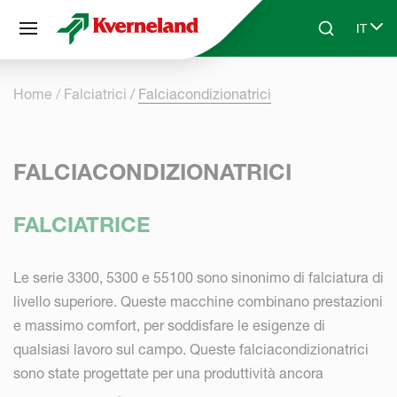
Pannello di gestione dei cookies
IT
Skip to main content
Search
Select
Home
Falciatrici
Falciacondizionatrici
FALCIACONDIZIONATRICI
FALCIATRICE
Le serie 3300, 5300 e 55100 sono sinonimo di falciatura di
livello superiore. Queste macchine combinano prestazioni
e massimo comfort, per soddisfare le esigenze di
qualsiasi lavoro sul campo. Queste falciacondizionatrici
sono state progettate per una produttività ancora