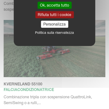
Combinazione di falciacondizionatrici triple con
Ok, accetta tutto
sospensione QuattroLi...
Rifiuta tutti i cookie
Personalizza
Politica sulla riservatezza
KVERNELAND 55100
FALCIACONDIZIONATRICE
Combinazione tripla con sospensione QuattroLink,
SemiSwing o a rulli,...