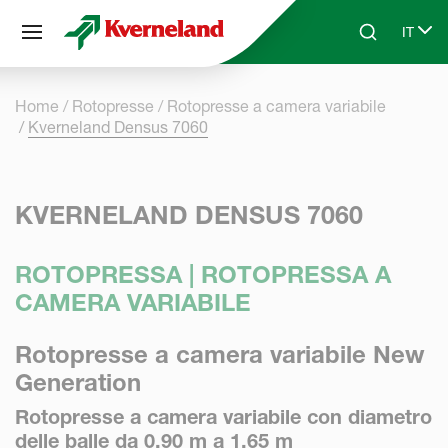
Pannello di gestione dei cookies
IT
Skip to main content
Search
Select
Home
Rotopresse
Rotopresse a camera variabile
Kverneland Densus 7060
KVERNELAND DENSUS 7060
ROTOPRESSA | ROTOPRESSA A
CAMERA VARIABILE
Rotopresse a camera variabile New
Generation
Rotopresse a camera variabil
e con diametro
delle balle da 0,90 m a 1,65 m