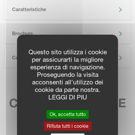
Caratteristiche
SKIP BROCHURE
Brochure
Questo sito utilizza i cookie
Caratteristiche Tecniche
per assicurarti la migliore
esperienza di navigazione.
Proseguendo la visita
acconsenti all'utilizzo dei
TROVA IL TUO
cookie da parte nostra.
LEGGI DI PIU
CONTATTO LOCALE
DI VENDITA
Ok, accetta tutto
Rifiuta tutti i cookie