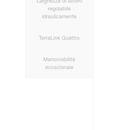
Larghezza di lavoro
regolabile
idraulicamente
TerraLink Quattro
Manovrabilità
eccezionale