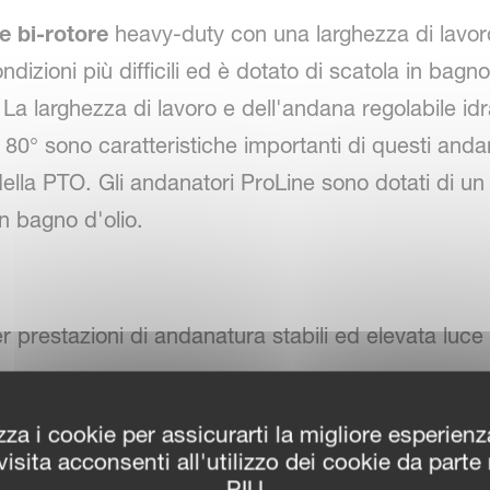
e bi-rotore
heavy-duty con una larghezza di lavoro
dizioni più difficili ed è dotato di scatola in bagno
. La larghezza di lavoro e dell'andana regolabile id
a 80° sono caratteristiche importanti di questi and
ella PTO. Gli andanatori ProLine sono dotati di un
n bagno d'olio.
r prestazioni di andanatura stabili ed elevata luce
el profilo del terreno TerraLink Quattro con adatt
zza i cookie per assicurarti la migliore esperien
egolabile idraulicamente dalla cabina del trattore
isita acconsenti all'utilizzo dei cookie da parte
PIU