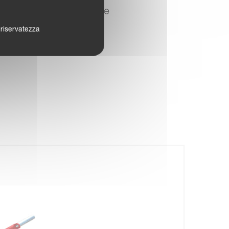
gno d'olio completamente
a riservatezza