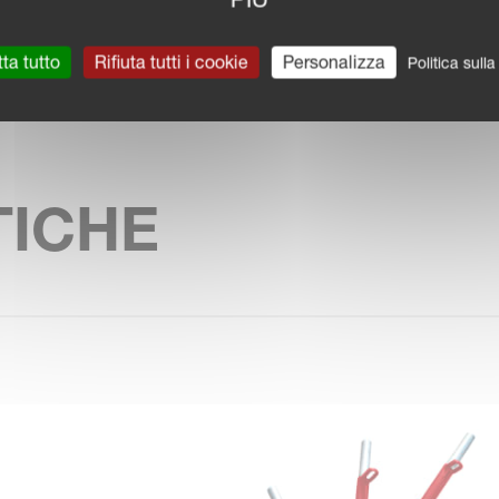
ProLine esente da manutenzione, progettata in ba
ta tutto
Rifiuta tutti i cookie
Personalizza
Politica sull
TICHE