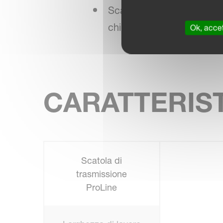
Scatola di trasmissione 
chiusa
Ok, accet
CARATTERIS
Scatola di
trasmissione
ProLine