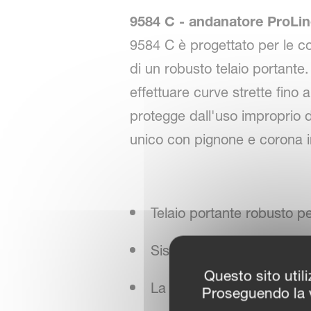
9584 C - andanatore ProLin
9584 C è progettato per le con
di un robusto telaio portante
effettuare curve strette fino 
protegge dall'uso improprio d
unico con pignone e corona i
Telaio portante robusto pe
Sistema di inseguimento d
Questo sito utili
La larghezza di lavoro è r
Proseguendo la v