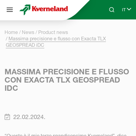
Pannello di gestione dei cookies
IT
Skip to main content
Search
Select
Home
News
Product news
Massima precisione e flusso con Exacta TLX
GEOSPREAD iDC
MASSIMA PRECISIONE E FLUSSO
CON EXACTA TLX GEOSPREAD
IDC
22.02.2024.
“Questo è il mio terzo spandiconcime Kverneland”, dice.