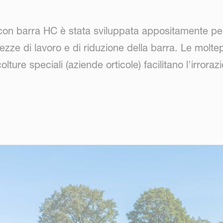
on barra HC è stata sviluppata appositamente per gli
ghezze di lavoro e di riduzione della barra. Le molt
colture speciali (aziende orticole) facilitano l'irroraz