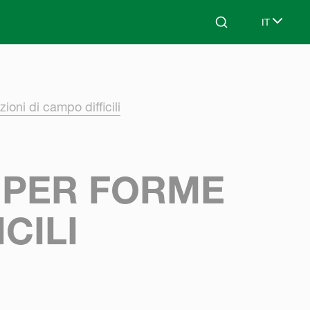
IT
Search
Select lan
oni di campo difficili
– PER FORME
CILI