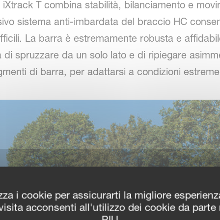
 iXtrack T combina stabilità, bilanciamento e movimen
lusivo sistema anti-imbardata del braccio HC consen
difficili. La barra è estremamente robusta e affidab
ità di spruzzare da un solo lato e di ripiegare asim
menti di barra, per adattarsi a condizioni estreme
zza i cookie per assicurarti la migliore esperien
isita acconsenti all'utilizzo dei cookie da parte
PIU