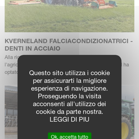
KVERNELAND FALCIACONDIZIONATRICI -
DENTI IN ACCIAIO
Alla ricerca di un condizionamento più aggressivo,
l'agricoltore e contoterzista scozzese David Marshall ha
Questo sito utilizza i cookie
optato per i denti in acciaio quando ha aggi...
per assicurarti la migliore
esperienza di navigazione.
Proseguendo la visita
acconsenti all'utilizzo dei
cookie da parte nostra.
LEGGI DI PIU
Ok, accetta tutto