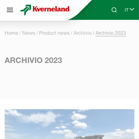
Pannello di gestione dei cookies
IT
Skip to main content
Search
Select
Home
News
Product news
Archivio
Archivio 2023
ARCHIVIO 2023