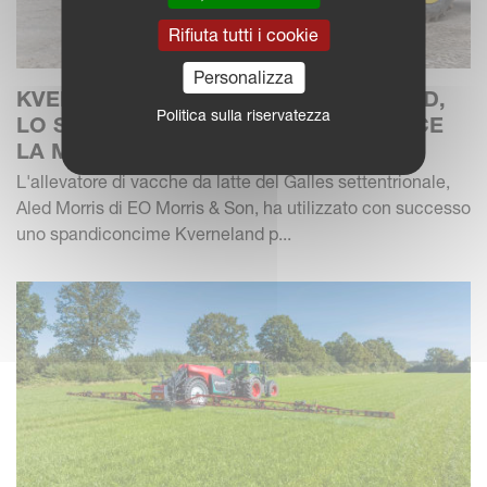
Rifiuta tutti i cookie
Personalizza
KVERNELAND EXACTA CL GEOSPREAD,
Politica sulla riservatezza
LO SPANDICONCIME CHE GARANTISCE
LA MAGGIOR PRECISIONE
L'allevatore di vacche da latte del Galles settentrionale,
Aled Morris di EO Morris & Son, ha utilizzato con successo
uno spandiconcime Kverneland p...