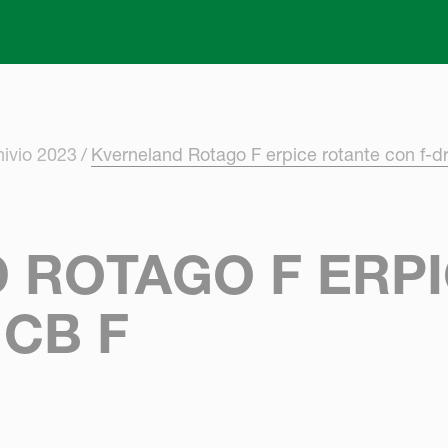
Skip to main content
hivio 2023
Kverneland Rotago F erpice rotante con f-dr
 ROTAGO F ERP
 CB F