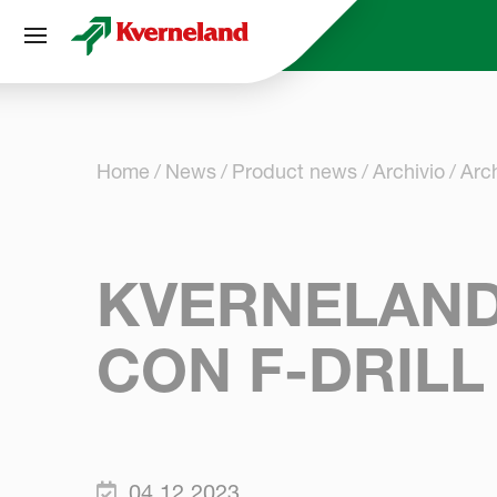
Pannello di gestione dei cookies
Home
News
Product news
Archivio
Arc
KVERNELAND
CON F-DRILL
04.12.2023.