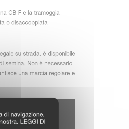
ina CB F e la tramoggia
ata o disaccoppiata
egale su strada, è disponibile
 di semina. Non è necessario
rantisce una marcia regolare e
za di navigazione.
 nostra. LEGGI DI