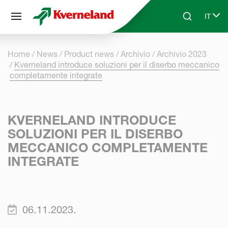
Pannello di gestione dei cookies
IT
Skip to main content
Search
Select
Home
News
Product news
Archivio
Archivio 2023
Kverneland introduce soluzioni per il diserbo meccanico
completamente integrate
KVERNELAND INTRODUCE
SOLUZIONI PER IL DISERBO
MECCANICO COMPLETAMENTE
INTEGRATE
06.11.2023.